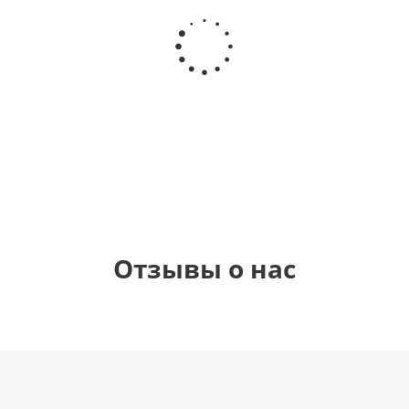
Шар
Шар
Шар
Шар
гелиевый
гелиевый
гелиевый
Звезда - С
цифра 4
цифра 3
цифра 1
днем
(40х102
(40х102
(40х102
рождения
см)
см)
см)
(45 см)
1 330
1 330
1 330
895
руб.
руб.
руб.
руб.
Отзывы о нас