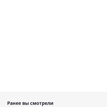
Шар
Шар
сердце I
гелиевый
love you
цифра 8
Сердце розовое
(45 см)
(40х102
фольгированный
см)
шар с гелием (45
см)
1 330
895
руб.
895
руб.
руб.
Ранее вы смотрели