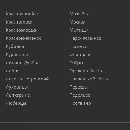
Красноармейск
Можайск
Красногорск
Москва
Краснозаводск
Мытищи
Краснознаменск
Наро-Фоминск
Кубинка
Ногинск
Куровское
Одинцово
Ликино-Дулёво
Озёры
Лобня
Орехово-Зуево
Лосино-Петровский
Павловский Посад
Луховицы
Пересвет
Лыткарино
Подольск
Люберцы
Протвино