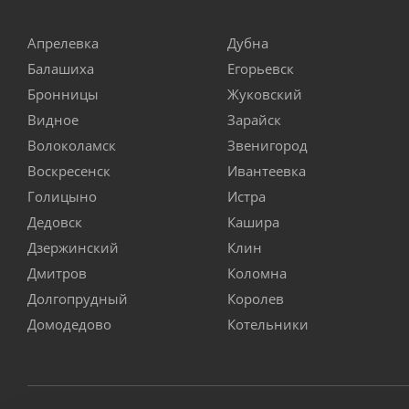
Апрелевка
Дубна
Балашиха
Егорьевск
Бронницы
Жуковский
Видное
Зарайск
Волоколамск
Звенигород
Воскресенск
Ивантеевка
Голицыно
Истра
Дедовск
Кашира
Дзержинский
Клин
Дмитров
Коломна
Долгопрудный
Королев
Домодедово
Котельники