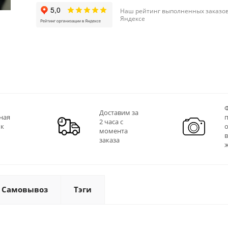
Наш рейтинг выполненных заказов
Яндексе
Ф
Доставим за
ная
2 часа с
 к
момента
заказа
Самовывоз
Тэги