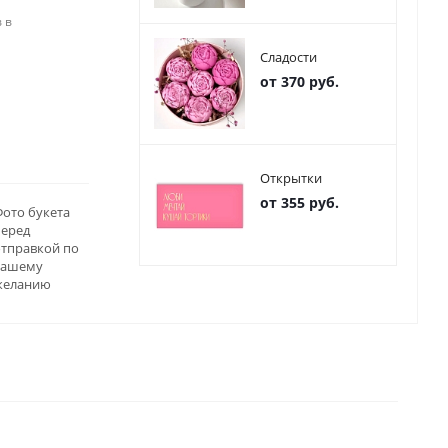
 в
Сладости
от 370 руб.
Открытки
от 355 руб.
ото букета
перед
отправкой по
вашему
желанию