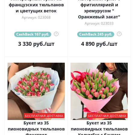
французских тюльпанов
фритиллярией и
и цветущих веток
эремурусом "
Оранжевый закат"
Артикул: 023068
Артикул: 023033
CashBack 167 руб.
?
CashBack 245 руб.
?
3 330
руб.
/шт
4 890
руб.
/шт
БЕСПЛАТНАЯ ДОСТАВКА
БЕСПЛАТНАЯ ДОСТАВКА
Букет из 35
Букет из 35
пионовидных тюльпанов
пионовидных тюльпанов
Фокстрот
Колумбус с бантом