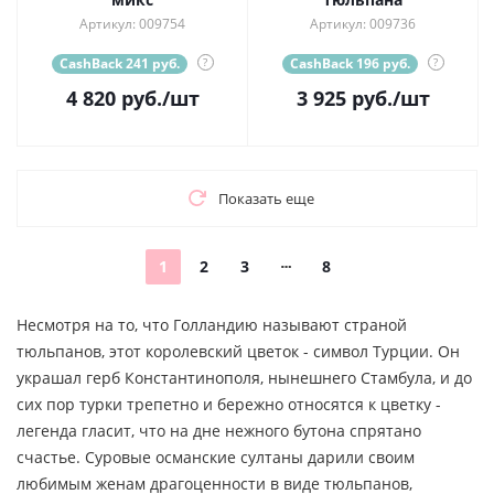
Артикул: 009754
Артикул: 009736
CashBack 241 руб.
?
CashBack 196 руб.
?
4 820
руб.
/шт
3 925
руб.
/шт
Показать еще
1
2
3
8
Несмотря на то, что Голландию называют страной
тюльпанов, этот королевский цветок - символ Турции. Он
украшал герб Константинополя, нынешнего Стамбула, и до
сих пор турки трепетно и бережно относятся к цветку -
легенда гласит, что на дне нежного бутона спрятано
счастье. Суровые османские султаны дарили своим
любимым женам драгоценности в виде тюльпанов,