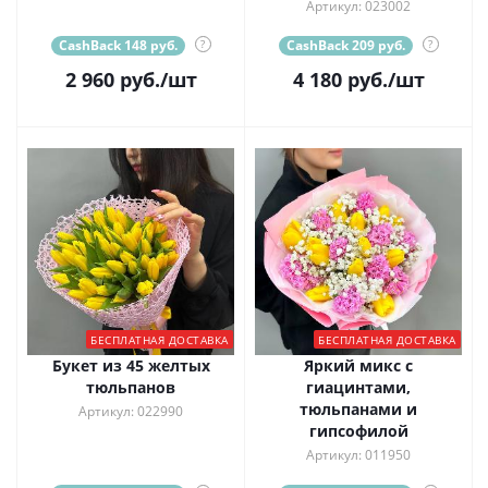
Артикул: 023002
CashBack 148 руб.
?
CashBack 209 руб.
?
2 960
руб.
/шт
4 180
руб.
/шт
БЕСПЛАТНАЯ ДОСТАВКА
БЕСПЛАТНАЯ ДОСТАВКА
Букет из 45 желтых
Яркий микс с
тюльпанов
гиацинтами,
тюльпанами и
Артикул: 022990
гипсофилой
Артикул: 011950