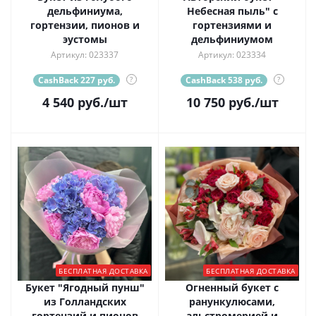
дельфиниума,
Небесная пыль" с
гортензии, пионов и
гортензиями и
эустомы
дельфиниумом
Артикул: 023337
Артикул: 023334
CashBack 227 руб.
?
CashBack 538 руб.
?
4 540
руб.
/шт
10 750
руб.
/шт
БЕСПЛАТНАЯ ДОСТАВКА
БЕСПЛАТНАЯ ДОСТАВКА
Букет "Ягодный пунш"
Огненный букет с
из Голландских
ранункулюсами,
гортензий и пионов
альстромерией и