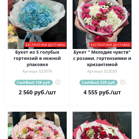
БЕСПЛАТНАЯ ДОСТАВКА
БЕСПЛАТНАЯ ДОСТАВКА
Букет из 5 голубых
Букет " Мелодия чувств"
гортензий в нежной
с розами, гортензиями и
упаковке
хризантемой
Артикул: 023076
Артикул: 023030
CashBack 128 руб.
?
CashBack 228 руб.
?
2 560
руб.
/шт
4 555
руб.
/шт