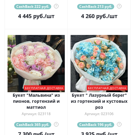
CashBack 222 руб.
?
CashBack 213 руб.
?
4 445
руб.
/шт
4 260
руб.
/шт
БЕСПЛАТНАЯ ДОСТАВКА
БЕСПЛАТНАЯ ДОСТАВКА
Букет "Мальвина" из
Букет " Лазурный берег"
пионов, гортензий и
из гортензий и кустовых
маттиол
роз
Артикул: 023118
Артикул: 023106
CashBack 365 руб.
?
CashBack 196 руб.
?
7 300
руб.
/шт
3 925
руб.
/шт