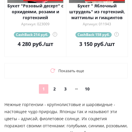
Букет "Розовый десерт" с
Букет " Яблочный
орхидеями, розами и
штрудель" из гортензий,
гортензией
маттиолы и гиацинтов
Артикул: 023009
Артикул: 011943
CashBack 214 руб.
?
CashBack 158 руб.
?
4 280
руб.
/шт
3 150
руб.
/шт
Показать еще
1
2
3
10
Нежные гортензии - крупнолистовые и шаровидные -
настоящее чудо природы. Японцы так и называют эти
цветы - адзисай, фиолетовое солнце. Их соцветия
поражают своими оттенками: голубыми, синими, розовыми,