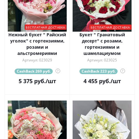
БЕСПЛАТНАЯ ДОСТАВКА
БЕСПЛАТНАЯ ДОСТАВКА
Нежный букет " Райский
Букет " Гранатовый
уголок" с гортензиями,
десерт" с розами,
розами и
гортензиями и
альстромериями
шамелациумом
Артикул: 023029
Артикул: 023025
CashBack 269 руб.
?
CashBack 223 руб.
?
5 375
руб.
/шт
4 455
руб.
/шт