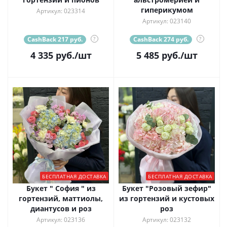
гиперикумом
Артикул: 023314
Артикул: 023140
CashBack 217 руб.
?
CashBack 274 руб.
?
4 335
руб.
/шт
5 485
руб.
/шт
БЕСПЛАТНАЯ ДОСТАВКА
БЕСПЛАТНАЯ ДОСТАВКА
Букет " София " из
Букет "Розовый зефир"
гортензий, маттиолы,
из гортензий и кустовых
диантусов и роз
роз
Артикул: 023136
Артикул: 023132