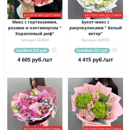
БЕСПЛАТНАЯ ДОСТАВКА
БЕСПЛАТНАЯ ДОСТАВКА
Микс с гортензиями,
Букет-микс с
розами и озотамнусом "
ранункулюсами " Белый
Коралловый риф"
ветер"
Артикул: 023024
Артикул: 023010
CashBack 230 руб.
?
CashBack 221 руб.
?
4 605
руб.
/шт
4 415
руб.
/шт
БЕСПЛАТНАЯ ДОСТАВКА
БЕСПЛАТНАЯ ДОСТАВКА