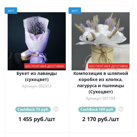
ХИТ
ХИТ
БЕСПЛАТНАЯ ДОСТАВКА
БЕСПЛАТНАЯ ДОСТАВКА
Букет из лаванды
Композиция в шляпной
(сухоцвет)
коробке из хлопка,
лагуруса и пшеницы
Артикул: 002313
(Сухоцвет)
Артикул: 001184
CashBack 73 руб.
?
CashBack 109 руб.
?
1 455
руб.
/шт
2 170
руб.
/шт