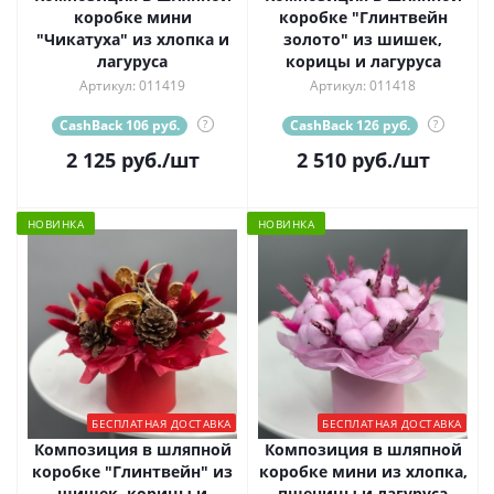
коробке мини
коробке "Глинтвейн
"Чикатуха" из хлопка и
золото" из шишек,
лагуруса
корицы и лагуруса
Артикул: 011419
Артикул: 011418
CashBack 106 руб.
?
CashBack 126 руб.
?
2 125
руб.
/шт
2 510
руб.
/шт
НОВИНКА
НОВИНКА
БЕСПЛАТНАЯ ДОСТАВКА
БЕСПЛАТНАЯ ДОСТАВКА
Композиция в шляпной
Композиция в шляпной
коробке "Глинтвейн" из
коробке мини из хлопка,
шишек, корицы и
пшеницы и лагуруса