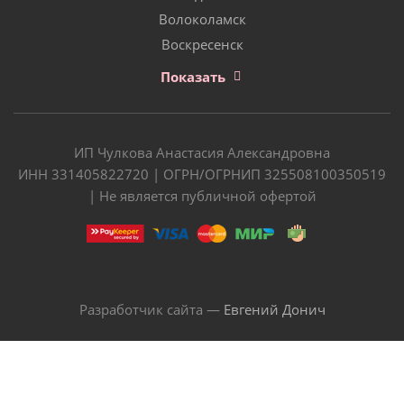
Волоколамск
Воскресенск
Показать
ИП Чулкова Анастасия Александровна
ИНН 331405822720 | ОГРН/ОГРНИП 325508100350519
| Не является публичной офертой
Разработчик сайта —
Евгений Донич