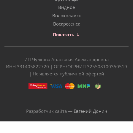
Видное
Волоколамск
Воскресенск
Показать
ИП Чулкова Анастасия Александровна
ИНН 331405822720 | ОГРН/ОГРНИП 325508100350519
| Не является публичной офертой
Разработчик сайта —
Евгений Донич