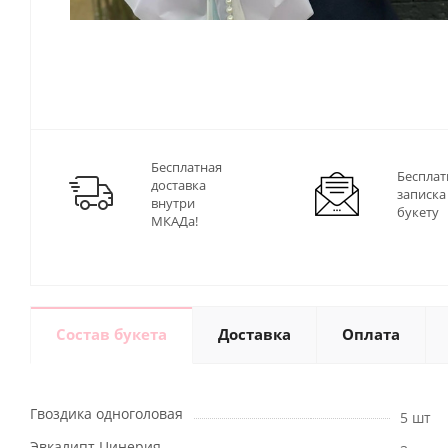
Бесплатная
Бесплат
доставка
записка
внутри
букету
МКАДа!
Состав букета
Доставка
Оплата
Гвоздика одноголовая
5 шт
Эвкалипт Цинерия