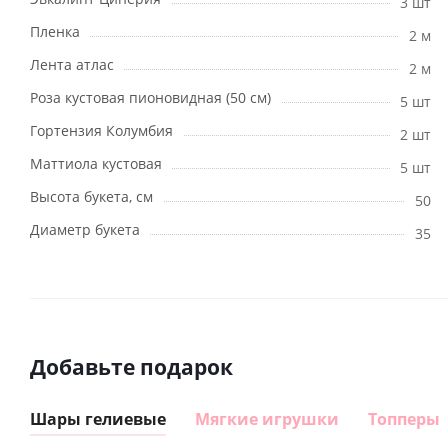
3 шт
Пленка
2 м
Лента атлас
2 м
Роза кустовая пионовидная (50 см)
5 шт
Гортензия Колумбия
2 шт
Маттиола кустовая
5 шт
Высота букета, см
50
Диаметр букета
35
Добавьте подарок
Шары гелиевые
Мягкие игрушки
Топперы