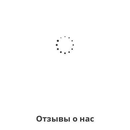
Шар
Шар
Шар
Шар
гелиевый
гелиевый
гелиевый
Звезда - С
цифра 4
цифра 3
цифра 1
днем
(40х102
(40х102
(40х102
рождения
см)
см)
см)
(45 см)
1 330
1 330
1 330
895
руб.
руб.
руб.
руб.
Отзывы о нас