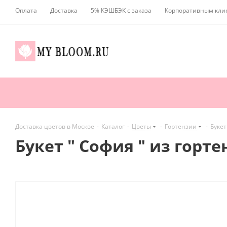
Оплата
Доставка
5% КЭШБЭК с заказа
Корпоративным кли
Доставка цветов в Москве
-
Каталог
-
Цветы
-
Гортензии
-
Букет
Букет " София " из горт