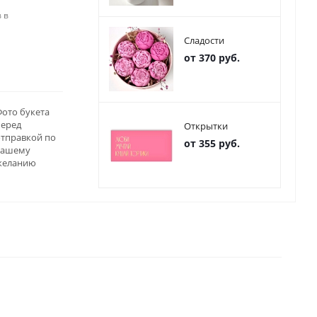
 в
Сладости
от 370 руб.
ото букета
перед
Открытки
отправкой по
от 355 руб.
вашему
желанию