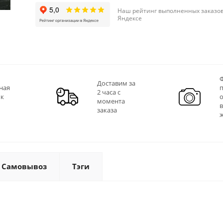
Наш рейтинг выполненных заказов
Яндексе
Ф
Доставим за
ная
2 часа с
 к
момента
заказа
Самовывоз
Тэги