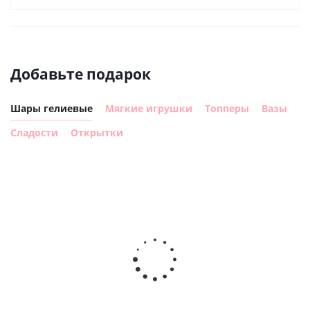
Добавьте подарок
Шары гелиевые
Мягкие игрушки
Топперы
Вазы
Сладости
Открытки
Шар с
Шар круг,
днем
счастливого
рождения,
Сердце розовое
дня
с
фольгированный
рождения
бабочками
шар с гелием (45
(45см)