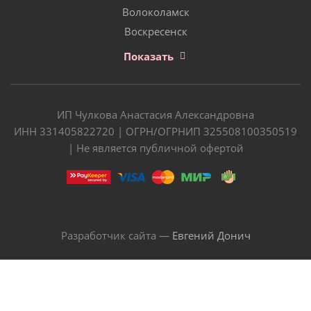
Волоколамск
Воскресенск
Показать
ИП Чулкова Анастасия Александровна
ИНН 331405822720 | ОГРН/ОГРНИП 325508100350519
| Не является публичной офертой
Разработчик сайта —
Евгений Донич