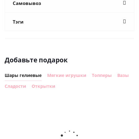
Самовывоз
Тэги
Добавьте подарок
Шары гелиевые
Мягкие игрушки
Топперы
Вазы
Сладости
Открытки
Шар
Шар
сердце I
гелиевый
ге