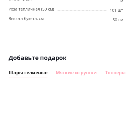
1 м
Роза тепличная (50 см)
101 шт
Высота букета, см
50 см
Добавьте подарок
Шары гелиевые
Мягкие игрушки
Топперы
Шар
Шар
сердце I
гелиевый
love you
цифра 8