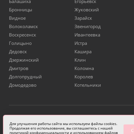
Балашиха
Егорьевск
Бронницы
Жуковский
Видное
Зарайск
Волоколамск
Звенигород
Воскресенск
Ивантеевка
Голицыно
Истра
Дедовск
Кашира
Дзержинский
Клин
Дмитров
Коломна
Долгопрудный
Королев
Домодедово
Котельники
ИП Чулкова Анастасия Александровна ИНН 3314058227
Для улучшения работы сайта мы используем файлы cookies.
Продолжая его использование, вы соглашаетесь с нашей
С
политикой конфиденциальности
и использованием файлов