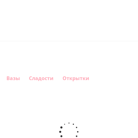
Вазы
Сладости
Открытки
Шар
Шар
Шар
Шар
гелиевый
гелиевый
гелиевый
Звезда - С
цифра 4
цифра 3
цифра 1
днем