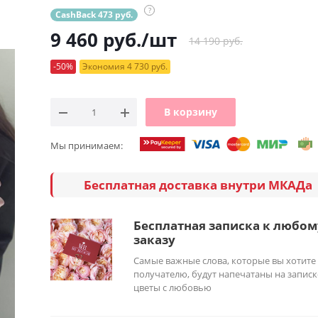
?
CashBack 473 руб.
9 460
руб.
/шт
14 190 руб.
-50%
Экономия 4 730 руб.
В корзину
Мы принимаем:
Бесплатная доставка внутри МКАДа
Бесплатная записка к любом
заказу
Самые важные слова, которые вы хотите
получателю, будут напечатаны на записк
цветы с любовью