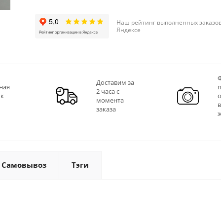
Наш рейтинг выполненных заказов
Яндексе
Ф
Доставим за
ная
2 часа с
 к
момента
заказа
Самовывоз
Тэги