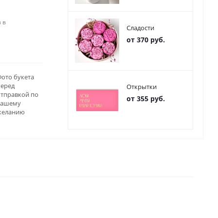
 в
Сладости
от 370 руб.
ото букета
перед
Открытки
отправкой по
от 355 руб.
вашему
желанию