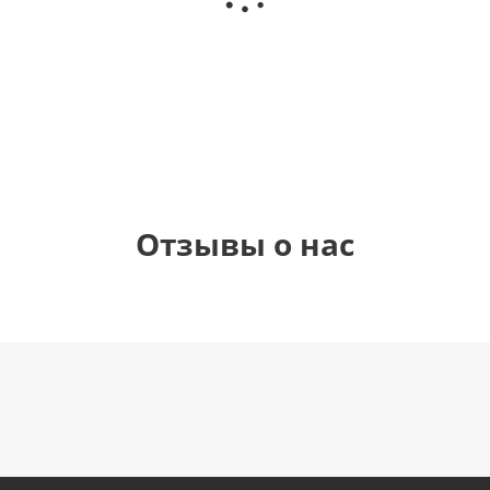
(40х102
(40х102
(40х102
рождения
см)
см)
см)
(45 см)
1 330
1 330
1 330
895
руб.
руб.
руб.
руб.
Отзывы о нас