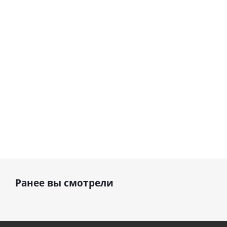
Сердце розовое
(45 см)
(40х102
фольгированный
см)
шар с гелием (45
см)
1 330
895
руб.
895
руб.
руб.
Ранее вы смотрели