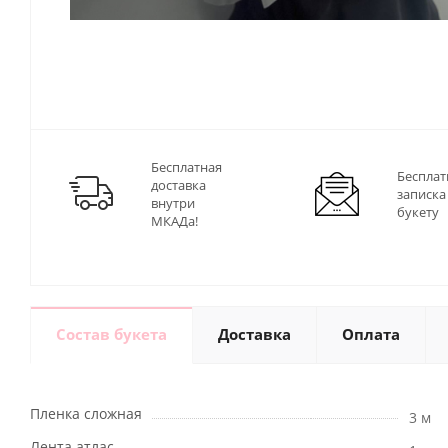
Бесплатная
Бесплат
доставка
записка
внутри
букету
МКАДа!
Состав букета
Доставка
Оплата
Пленка сложная
3 м
Лента атлас