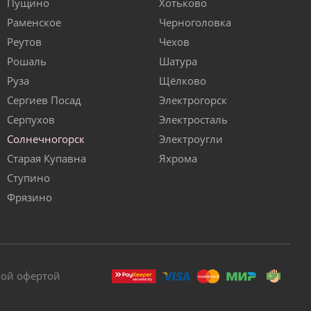
Пущино
Хотьково
Раменское
Черноголовка
Реутов
Чехов
Рошаль
Шатура
Руза
Щёлково
Сергиев Посад
Электрогорск
Серпухов
Электросталь
Солнечногорск
Электроугли
Старая Купавна
Яхрома
Ступино
Фрязино
ной офертой