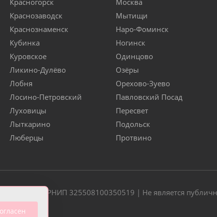
Красногорск
Москва
Краснозаводск
Мытищи
Краснознаменск
Наро-Фоминск
Кубинка
Ногинск
Куровское
Одинцово
Ликино-Дулёво
Озёры
Лобня
Орехово-Зуево
Лосино-Петровский
Павловский Посад
Луховицы
Пересвет
Лыткарино
Подольск
Люберцы
Протвино
20 | ОГРН/ОГРНИП 325508100350519 | Не является публич
огласен