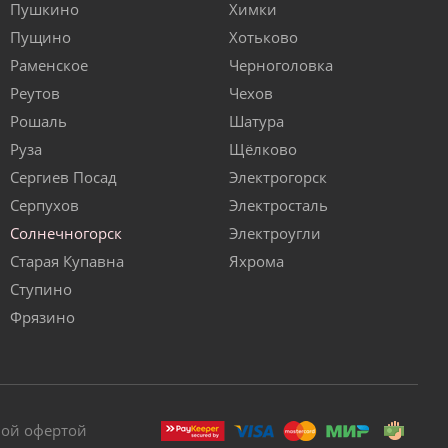
Пушкино
Химки
Пущино
Хотьково
Раменское
Черноголовка
Реутов
Чехов
Рошаль
Шатура
Руза
Щёлково
Сергиев Посад
Электрогорск
Серпухов
Электросталь
Солнечногорск
Электроугли
Старая Купавна
Яхрома
Ступино
Фрязино
ной офертой