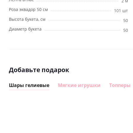
2 м
Роза эквадор 50 см
101 шт
Высота букета, см
50
Диаметр букета
50
Добавьте подарок
Шары гелиевые
Мягкие игрушки
Топперы
Шар
Шар
сердце I
гелиевый