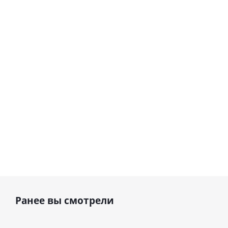
love you
цифра 8
Сердце розовое
(45 см)
(40х102
фольгированный
см)
шар с гелием (45
см)
1 330
895
руб.
895
руб.
руб.
Ранее вы смотрели