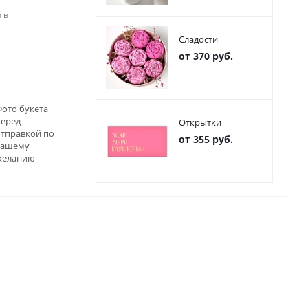
 в
Сладости
от 370 руб.
ото букета
перед
Открытки
отправкой по
от 355 руб.
вашему
желанию