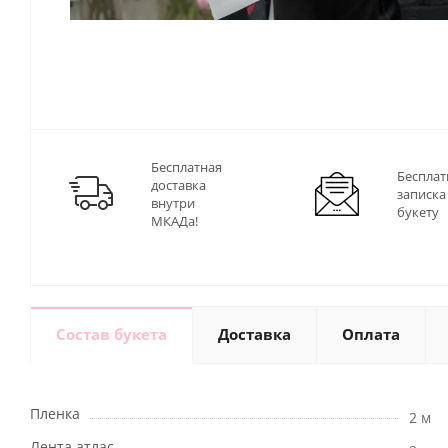
Бесплатная
Бесплат
доставка
записка
внутри
букету
МКАДа!
Состав букета
Доставка
Оплата
Пленка
2 м
Лента атлас