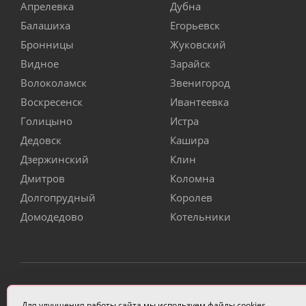
Апрелевка
Дубна
Балашиха
Егорьевск
Бронницы
Жуковский
Видное
Зарайск
Волоколамск
Звенигород
Воскресенск
Ивантеевка
Голицыно
Истра
Дедовск
Кашира
Дзержинский
Клин
Дмитров
Коломна
Долгопрудный
Королев
Домодедово
Котельники
ИП Чулкова Анастасия Александровна ИНН 3314058227
Для улучшения работы сайта мы используем файлы cookies.