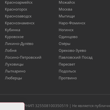
Красноармейск
Можайск
Красногорск
Москва
Краснозаводск
Мытищи
Краснознаменск
Наро-Фоминск
Кубинка
Ногинск
Куровское
Одинцово
Ликино-Дулёво
Озёры
Лобня
Орехово-Зуево
Лосино-Петровский
Павловский Посад
Луховицы
Пересвет
Лыткарино
Подольск
Люберцы
Протвино
20 | ОГРН/ОГРНИП 325508100350519 | Не является публич