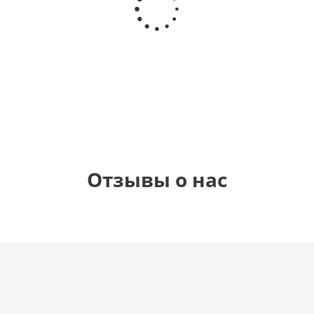
Звезда - С
цифра 4
цифра 3
цифра 1
днем
(40х102
(40х102
(40х102
рождения
см)
см)
см)
(45 см)
1 330
1 330
1 330
895
руб.
руб.
руб.
руб.
Отзывы о нас