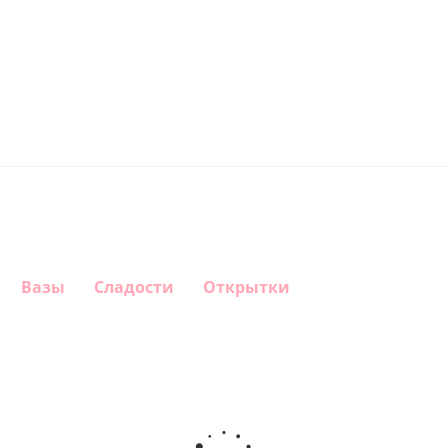
Вазы
Сладости
Открытки
Шар
Шар
Шар
Шар
гелиевый
гелиевый
гелиевый